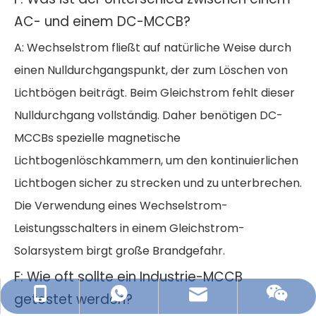
AC- und einem DC-MCCB?
A: Wechselstrom fließt auf natürliche Weise durch
einen Nulldurchgangspunkt, der zum Löschen von
Lichtbögen beiträgt. Beim Gleichstrom fehlt dieser
Nulldurchgang vollständig. Daher benötigen DC-
MCCBs spezielle magnetische
Lichtbogenlöschkammern, um den kontinuierlichen
Lichtbogen sicher zu strecken und zu unterbrechen.
Die Verwendung eines Wechselstrom-
Leistungsschalters in einem Gleichstrom-
Solarsystem birgt große Brandgefahr.
F: Wie oft sollte ein Industrie-MCCB
ZJSLAC@hotmail.com
+86-13868772115
+86-13868772115
getestet werden?