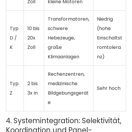
Zoll
kleine Motoren
Transformatoren,
Niedrig
Typ
10 bis
schwere
(hohe
D /
20x
Hebezeuge,
Einschaltst
K
Zoll
große
romtolera
Klimaanlagen
nz)
Rechenzentren,
Typ
2 bis
medizinische
Sehr hoch
Z
3x In
Bildgebungsgerät
e
4. Systemintegration: Selektivität,
Koordination und Panel-