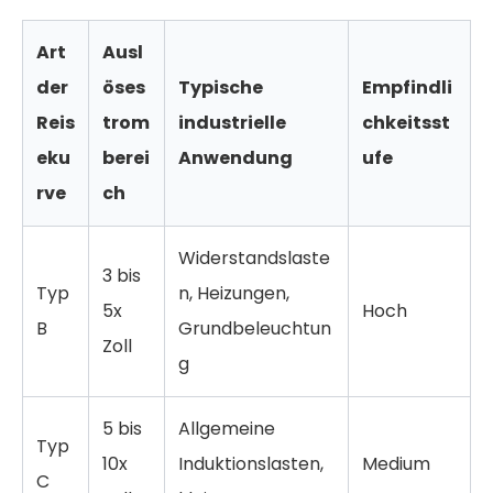
Art
Ausl
der
öses
Typische
Empfindli
Reis
trom
industrielle
chkeitsst
eku
berei
Anwendung
ufe
rve
ch
Widerstandslaste
3 bis
Typ
n, Heizungen,
5x
Hoch
B
Grundbeleuchtun
Zoll
g
5 bis
Allgemeine
Typ
10x
Induktionslasten,
Medium
C