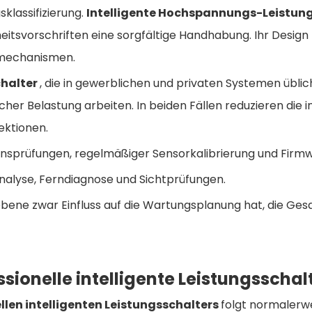
klassifizierung.
Intelligente Hochspannungs-Leistun
itsvorschriften eine sorgfältige Handhabung. Ihr Design l
tmechanismen.
chalter
, die in gewerblichen und privaten Systemen üblic
scher Belastung arbeiten. In beiden Fällen reduzieren di
ektionen.
ionsprüfungen, regelmäßiger Sensorkalibrierung und Fi
nalyse, Ferndiagnose und Sichtprüfungen.
bene zwar Einfluss auf die Wartungsplanung hat, die Ges
ionelle intelligente Leistungsschal
llen intelligenten Leistungsschalters
folgt normalerwe