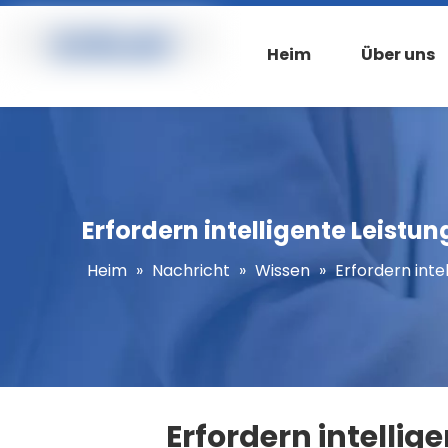
Heim
Über uns
Erfordern intelligente Leist
Heim
»
Nachricht
»
Wissen
»
Erfordern int
Erfordern intelli