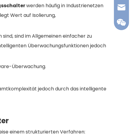
gsschalter
werden häufig in Industrienetzen
ZJSLAC
egt Wert auf Isolierung,
h sind, sind im Allgemeinen einfacher zu
e intelligenten Überwachungsfunktionen jedoch
rmware-Überwachung.
amtkomplexität jedoch durch das intelligente
ter
ise einem strukturierten Verfahren: