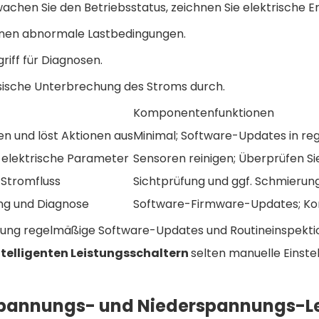
achen Sie den Betriebsstatus, zeichnen Sie elektrische Er
nnen abnormale Lastbedingungen.
griff für Diagnosen.
ysische Unterbrechung des Stroms durch.
Komponentenfunktionen
en und löst Aktionen aus
Minimal; Software-Updates in r
elektrische Parameter
Sensoren reinigen; Überprüfen Sie 
 Stromfluss
Sichtprüfung und ggf. Schmierun
g und Diagnose
Software-Firmware-Updates; Kon
artung regelmäßige Software-Updates und Routineinspek
intelligenten Leistungsschaltern
selten manuelle Einstel
hspannungs- und Niederspannungs-L