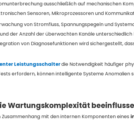
tromunterbrechung ausschließlich auf mechanischen Komp
ktronischen Sensoren, Mikroprozessoren und Kommunikati
berwachung von Stromfluss, Spannungspegeln und System
und der Anzahl der überwachten Kanäle unterschiedlich ko
tegration von Diagnosefunktionen wird sichergestellt, da
genter Leistungsschalter
die Notwendigkeit häufiger p
sts erfordern, können intelligente Systeme Anomalien s
ie Wartungskomplexität beeinfluss
tem Zusammenhang mit den internen Komponenten eines
i