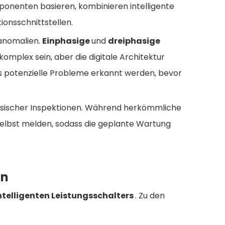
onenten basieren, kombinieren intelligente
onsschnittstellen.
anomalien.
Einphasige
und
dreiphasige
mplex sein, aber die digitale Architektur
ss potenzielle Probleme erkannt werden, bevor
hysischer Inspektionen. Während herkömmliche
elbst melden, sodass die geplante Wartung
en
ntelligenten Leistungsschalters
. Zu den