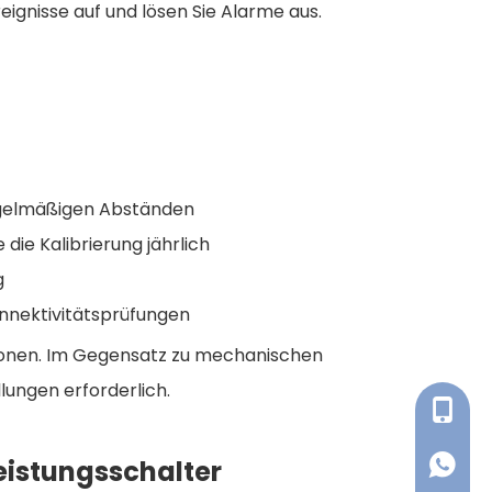
eignisse auf und lösen Sie Alarme aus.
egelmäßigen Abständen
die Kalibrierung jährlich
g
nektivitätsprüfungen
tionen. Im Gegensatz zu mechanischen
lungen erforderlich.
+86-138
eistungsschalter
+86-138