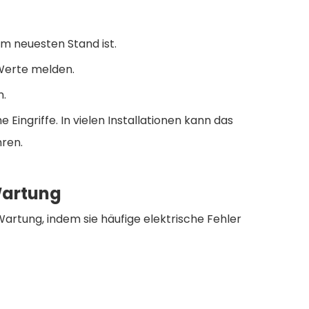
em neuesten Stand ist.
 Werte melden.
n.
ingriffe. In vielen Installationen kann das
hren.
Wartung
artung, indem sie häufige elektrische Fehler