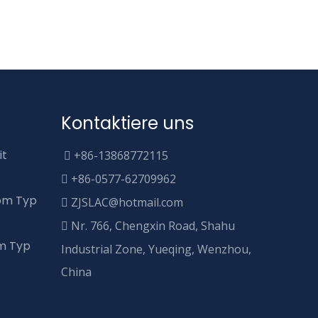
Kontaktiere uns
it
+86-13868772115

+86-0577-62709962

om Typ
ZJSLAC@hotmail.com

Nr. 766, Chengxin Road, Shahu

om Typ
Industrial Zone, Yueqing, Wenzhou,
China