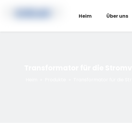
Heim
Über uns
Transformator für die Strom
Heim
»
Produkte
»
Transformator für die S