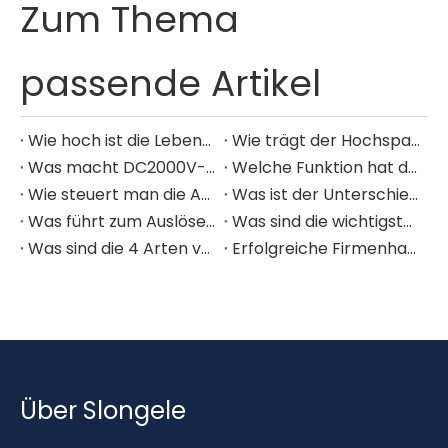
Zum Thema
passende Artikel
Wie hoch ist die Lebenserwartung eines Kompaktleistungsschalters?
Wie trägt der Hochspannungs-MCCB zur Energieeinsparung und Kostensenkung bei?
Was macht DC2000V-MCCBs besser für Anwendungen im Bereich erneuerbare Energien geeignet?
Welche Funktion hat der Primärtransformator?
Wie steuert man die Ausgangsspannung eines Transformators?
Was ist der Unterschied zwischen MCCB und MCB?
Was führt zum Auslösen eines Kompaktleistungsschalters?
Was sind die wichtigsten Sicherheitsvorrichtungen, die mit Transformatoren erhältlich sind?
Was sind die 4 Arten von MCB?
​Erfolgreiche Firmenhauptversammlung
Über Slongele