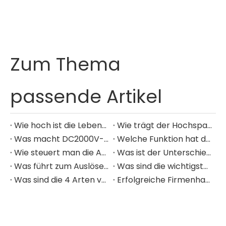
Zum Thema
passende Artikel
Wie hoch ist die Lebenserwartung eines Kompaktleistungsschalters?
Wie trägt der Hochspannungs-MCCB zur Energieeinsparung und Kostensenkung bei?
Was macht DC2000V-MCCBs besser für Anwendungen im Bereich erneuerbare Energien geeignet?
Welche Funktion hat der Primärtransformator?
Wie steuert man die Ausgangsspannung eines Transformators?
Was ist der Unterschied zwischen MCCB und MCB?
Was führt zum Auslösen eines Kompaktleistungsschalters?
Was sind die wichtigsten Sicherheitsvorrichtungen, die mit Transformatoren erhältlich sind?
Was sind die 4 Arten von MCB?
​Erfolgreiche Firmenhauptversammlung