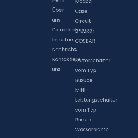
Heim
Moded
Über
Case
uns
Circuit
Dienstleistungen
Breaker
Industrie
COSBAR
Nachricht
-
Kontaktiere
Kofferschalter
uns
vom Typ
Busube
MINI -
Leistungsschalter
vom Typ
Busube
Wasserdichte