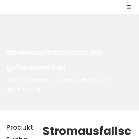
Stromausfallschalter mit
geformtem Fall
Heim
Produkte
»
»
Stromausfallschalter mit
geformtem Fall
Produkt
Stromausfallsc