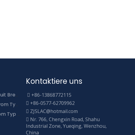
Kontaktiere uns
DC & AC Moded Case Circuit Breaker
+86-13868772115

+86-0577-62709962

COSBAR -Kofferschalter vom Typ Busube
ZJSLAC@hotmail.com

MINI -Leistungsschalter vom Typ Busube
Nr. 766, Chengxin Road, Shahu

Industrial Zone, Yueqing, Wenzhou,
China