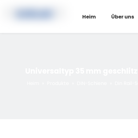
Heim
Über uns
Universaltyp 35 mm geschlit
Heim
»
Produkte
»
DIN-Schiene
»
Din Rail-S