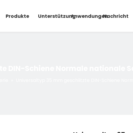
Produkte
Unterstützung
Anwendungen
Nachricht
zte DIN-Schiene Normale nationale 
erie
»
Universaltyp 35 mm geschlitzte DIN-Schiene Norm