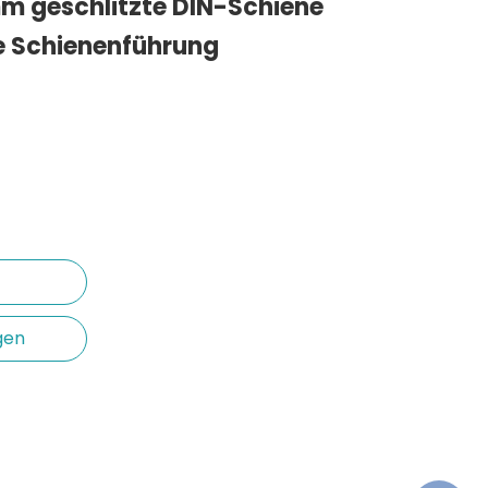
m geschlitzte DIN-Schiene
e Schienenführung
gen