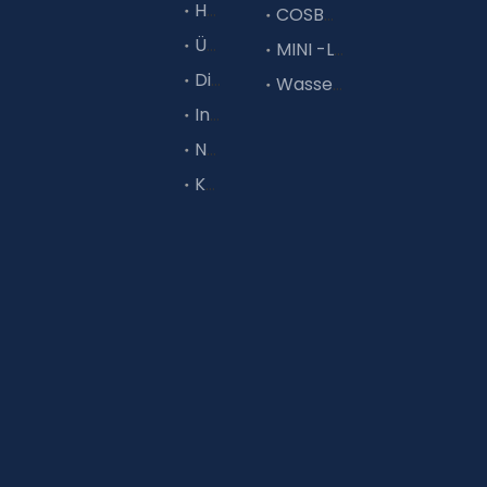
suchen, das mit Ihren
Heim
COSBAR -Kofferschalter vom Typ Busube
anspruchsvollsten
Über uns
Projekten umgehen
MINI -Leistungsschalter vom Typ Busube
kann, sind Sie genau
Dienstleistungen
Wasserdichte Kiste
richtig als die
Industrie
combinierte
Busbankserie.
Nachricht
Kontaktiere uns
Menge:
erkundigen
In den Einkaufswagen